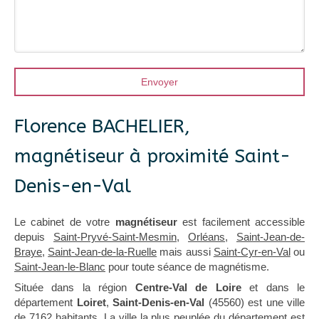
Envoyer
Florence BACHELIER,
magnétiseur à proximité Saint-
Denis-en-Val
Le cabinet de votre
magnétiseur
est facilement accessible
depuis
Saint-Pryvé-Saint-Mesmin
,
Orléans
,
Saint-Jean-de-
Braye
,
Saint-Jean-de-la-Ruelle
mais aussi
Saint-Cyr-en-Val
ou
Saint-Jean-le-Blanc
pour toute séance de magnétisme.
Située dans la région
Centre-Val de Loire
et dans le
département
Loiret
,
Saint-Denis-en-Val
(45560) est une ville
de 7162 habitants. La ville la plus peuplée du département est