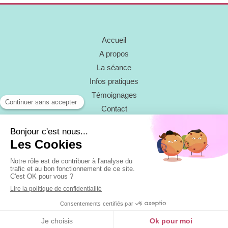
Accueil
A propos
La séance
Infos pratiques
Témoignages
Contact
©2021 Fleur & lumière - Hypnose
Plan du site
Mentions légales
Création et référencement du site par Simplébo
Ce site a été créé grâce à
RESALIB