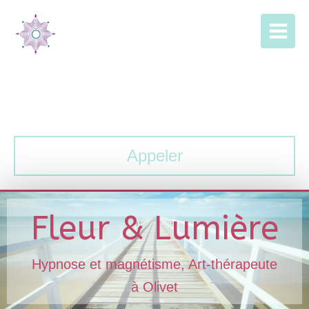
Fleur & Lumière
Hypnothérapeute | Energéticienne | Art-thérapeute
Appeler
Fleur & Lumière
Hypnose et magnétisme, Art-thérapeute
à Olivet