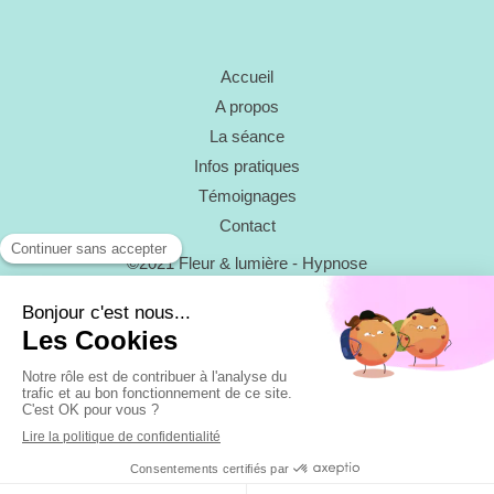
Accueil
A propos
La séance
Infos pratiques
Témoignages
Contact
©2021 Fleur & lumière - Hypnose
Plan du site
Mentions légales
Création et référencement du site par Simplébo
Ce site a été créé grâce à
RESALIB