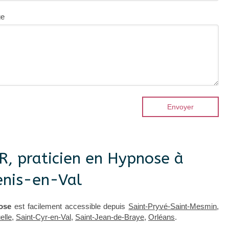
ge
Envoyer
R, praticien en Hypnose à
enis-en-Val
ose
est facilement accessible depuis
Saint-Pryvé-Saint-Mesmin
,
elle
,
Saint-Cyr-en-Val
,
Saint-Jean-de-Braye
,
Orléans
.