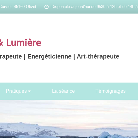
Corvier, 45160 Olivet
Disponible aujourd'hui de 9h30 à 12h et de 14h 
& Lumière
apeute | Energéticienne | Art-thérapeute
Pratiques
La séance
Témoignages